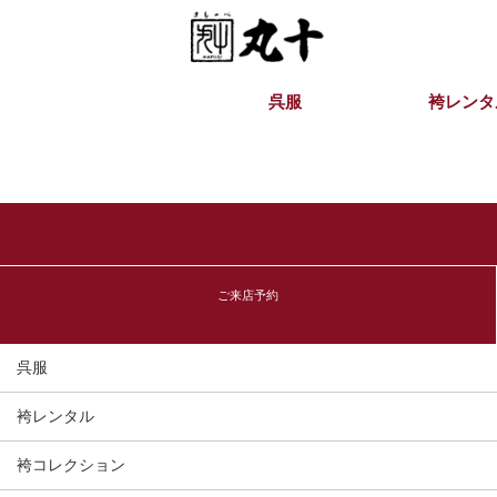
呉服
袴レンタ
ご来店予約
呉服
袴レンタル
袴コレクション