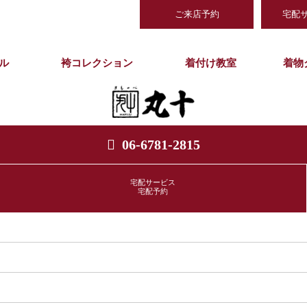
ご来店予約
宅配
ル
袴コレクション
着付け教室
着物
06-6781-2815
宅配サービス
宅配予約